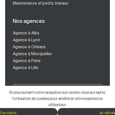
Maintenance et petits travaux
Nos agences
Agence à Alès
Agence à Lyon
Agence à Orléans
Agence à Montpellier
Agence à Paris
Agence à Lille
© Copyright 2024 | Tous droits réservés |
En poursuivant votre navigation sur ce site, vous acceptez
Mentions légales
|
Politique de
l'utilisation de cookies pour améliorer votre expérience
confidentialité
| Lovingly designed by
utilisateur.
Digital4All
J'accepte
Je refus