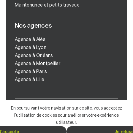
Maintenance et petits travaux
Nos agences
Agence à Alès
Agence à Lyon
Agence à Orléans
Agence à Montpellier
Agence à Paris
Agence à Lille
© Copyright 2024 | Tous droits réservés |
En poursuivant votre navigation sur ce site, vous acceptez
Mentions légales
|
Politique de
l'utilisation de cookies pour améliorer votre expérience
confidentialité
| Lovingly designed by
utilisateur.
Digital4All
J'accepte
Je refus