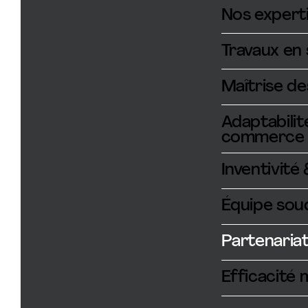
Nos expert
Travaux en 
Maîtrise d
Adaptabili
commerce
Inventivité
Équipe sou
Partenaria
Efficacité 