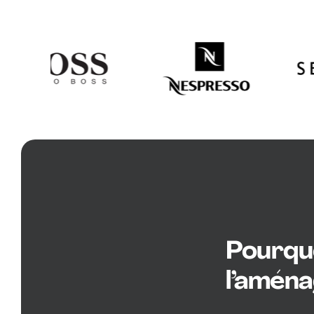
Pourquo
l’amén