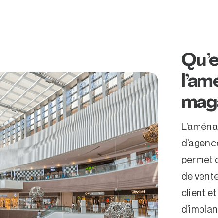
Qu’e
l’a
maga
L’aména
d’agence
permet d
de vente
client e
d’implan