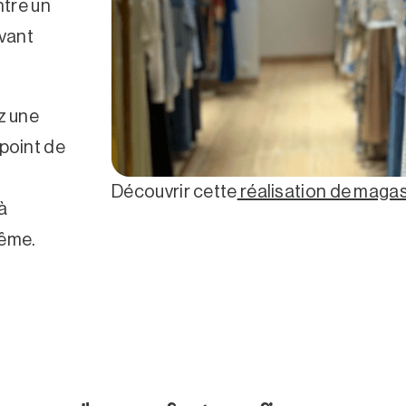
ntre un
evant
z une
 point de
Découvrir cette
réalisation de maga
à
même.