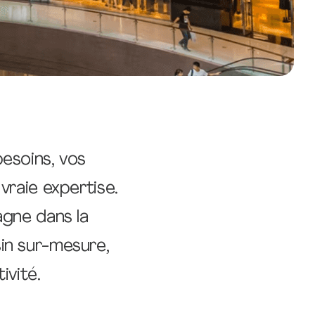
esoins, vos
raie expertise.
gne dans la
in sur-mesure,
ivité.