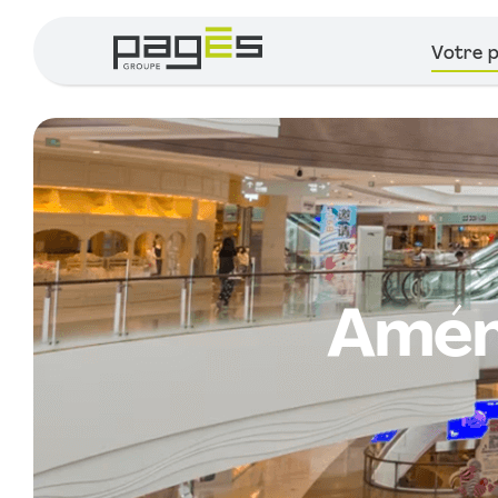
Passer
au
Votre p
contenu
Amén