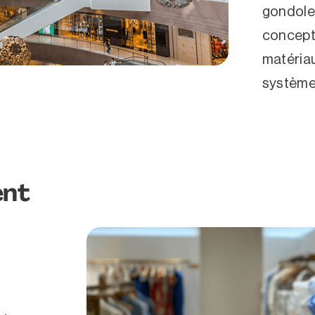
gondoles
concepti
matériaux
système
ent