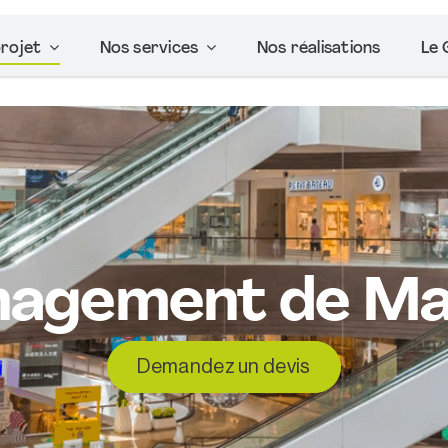
rojet
Nos services
Nos réalisations
Le 
agement de Ma
Demandez un devis