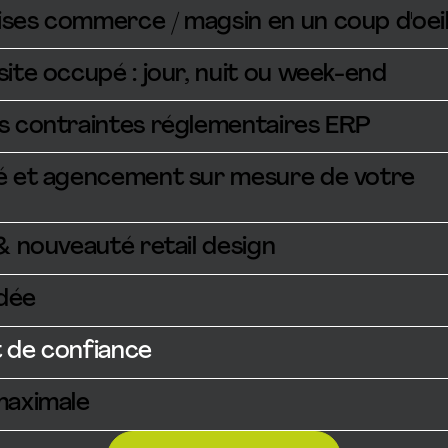
ises commerce / magsin en un coup d'oei
site occupé : jour, nuit ou week-end
es contraintes réglementaires ERP
té et agencement sur mesure de votre
 & nouveauté retail design
dée
t de confiance
maximale