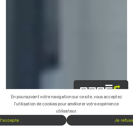
En poursuivant votre navigation sur ce site, vous acceptez
Notre plateforme de
l'utilisation de cookies pour améliorer votre expérience
seconde main
utilisateur.
Découvrir
J'accepte
Je refus