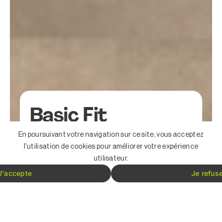
Basic Fit
En poursuivant votre navigation sur ce site, vous acceptez
Lieu
France entière
l'utilisation de cookies pour améliorer votre expérience
Type
Salle de sport
utilisateur.
d’espace
J'accepte
Je refus
Description du projet