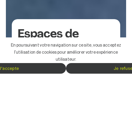
Espaces de
travail
En poursuivant votre navigation sur ce site, vous acceptez
l'utilisation de cookies pour améliorer votre expérience
utilisateur.
Lieu
Grenoble (38)
J'accepte
Type
Tertiaire
Je refus
d’espace
Description du projet
Objectif initial du client