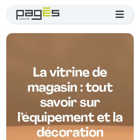
Passer
au
Toggl
contenu
Navig
Votre projet
Nos services
Nos réalisations
La vitrine de
Le Groupe
magasin : tout
savoir sur
Actualités
l’équipement et la
Contact
décoration